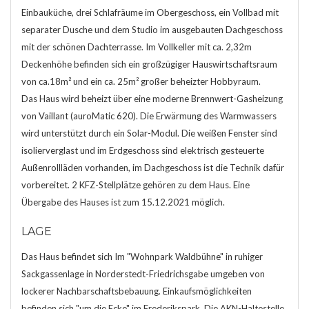
Einbauküche, drei Schlafräume im Obergeschoss, ein Vollbad mit
separater Dusche und dem Studio im ausgebauten Dachgeschoss
mit der schönen Dachterrasse. Im Vollkeller mit ca. 2,32m
Deckenhöhe befinden sich ein großzügiger Hauswirtschaftsraum
von ca.18m² und ein ca. 25m² großer beheizter Hobbyraum.
Das Haus wird beheizt über eine moderne Brennwert-Gasheizung
von Vaillant (auroMatic 620). Die Erwärmung des Warmwassers
wird unterstützt durch ein Solar-Modul. Die weißen Fenster sind
isolierverglast und im Erdgeschoss sind elektrisch gesteuerte
Außenrollläden vorhanden, im Dachgeschoss ist die Technik dafür
vorbereitet. 2 KFZ-Stellplätze gehören zu dem Haus. Eine
Übergabe des Hauses ist zum 15.12.2021 möglich.
LAGE
Das Haus befindet sich Im "Wohnpark Waldbühne" in ruhiger
Sackgassenlage in Norderstedt-Friedrichsgabe umgeben von
lockerer Nachbarschaftsbebauung. Einkaufsmöglichkeiten
befinden sich "um die Ecke" im Frederikspark. Die AKN-Haltestelle