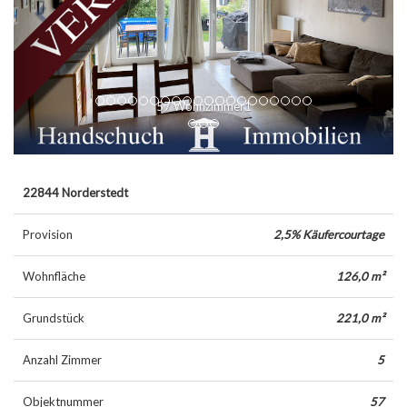
57 Wohnzimmer1
22844 Norderstedt
Provision
2,5% Käufercourtage
Wohnfläche
126,0 m²
Grundstück
221,0 m²
Anzahl Zimmer
5
Objektnummer
57